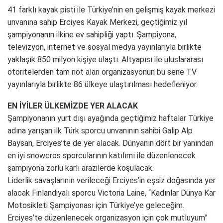
41 farklı kayak pisti ile Türkiye’nin en gelişmiş kayak merkezi
unvanına sahip Erciyes Kayak Merkezi, geçtiğimiz yıl
şampiyonanın ilkine ev sahipliği yaptı. Şampiyona,
televizyon, internet ve sosyal medya yayınlarıyla birlikte
yaklaşık 850 milyon kişiye ulaştı. Altyapısı ile uluslararası
otoritelerden tam not alan organizasyonun bu sene TV
yayınlarıyla birlikte 86 ülkeye ulaştırılması hedefleniyor.
EN İYİLER ÜLKEMİZDE YER ALACAK
Şampiyonanın yurt dışı ayağında geçtiğimiz haftalar Türkiye
adına yarışan ilk Türk sporcu unvanının sahibi Galip Alp
Baysan, Erciyes’te de yer alacak. Dünyanın dört bir yanından
en iyi snowcros sporcularının katılımı ile düzenlenecek
şampiyona zorlu karlı arazilerde koşulacak.
Liderlik savaşlarının verileceği Erciyes’in eşsiz doğasında yer
alacak Finlandiyalı sporcu Victoria Laine, “Kadınlar Dünya Kar
Motosikleti Şampiyonası için Türkiye’ye geleceğim.
Erciyes’te düzenlenecek organizasyon için çok mutluyum”