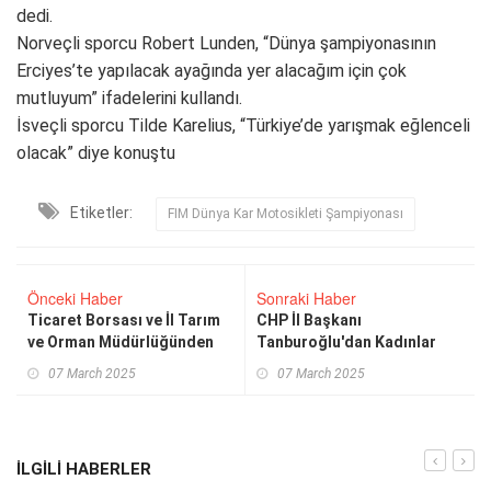
dedi.
Norveçli sporcu Robert Lunden, “Dünya şampiyonasının
Erciyes’te yapılacak ayağında yer alacağım için çok
mutluyum” ifadelerini kullandı.
İsveçli sporcu Tilde Karelius, “Türkiye’de yarışmak eğlenceli
olacak” diye konuştu
Etiketler:
FIM Dünya Kar Motosikleti Şampiyonası
Önceki Haber
Sonraki Haber
Ticaret Borsası ve İl Tarım
CHP İl Başkanı
ve Orman Müdürlüğünden
Tanburoğlu'dan Kadınlar
önemli toplantı
Günü Açıklaması
07 March 2025
07 March 2025
İLGILI HABERLER