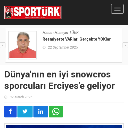
Toggl
navig
Hasan Hüseyin TÜRK
Resmiyette VARlar, Gerçekte YOKlar
22 September 2025
Dünya'nın en iyi snowcros
sporcuları Erciyes'e geliyor
07 March 2025