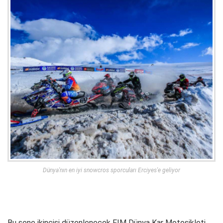
Dünya'nın en iyi snowcros sporcuları Erciyes'e geliyor
Bu sene ikincisi düzenlenecek FIM Dünya Kar Motosikleti