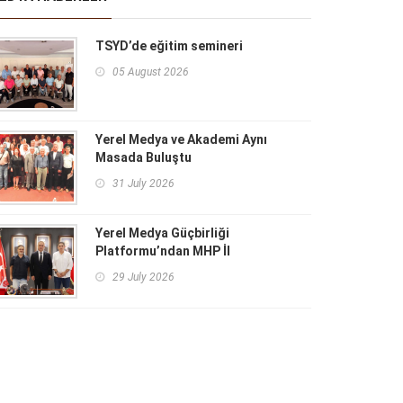
TSYD’de eğitim semineri
05 August 2026
Yerel Medya ve Akademi Aynı
Masada Buluştu
31 July 2026
Yerel Medya Güçbirliği
Platformu’ndan MHP İl
Başkanlığı'na ziyaret
29 July 2026