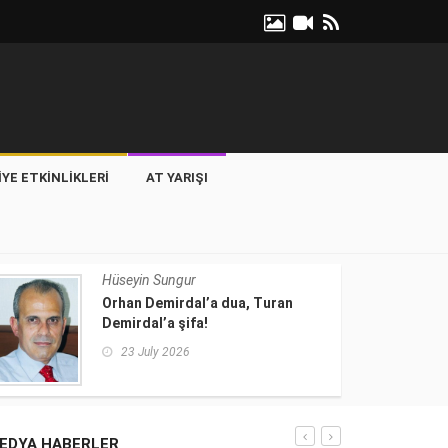
IYE ETKINLIKLERI
AT YARIŞI
Hüseyin Sungur
Orhan Demirdal’a dua, Turan
Demirdal’a şifa!
23 July 2026
EDYA HABERLER