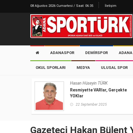
08 Ağustos 2026 Cumartesi / Saat: 06:35
İletişim
ADANASPOR
DEMIRSPOR
ADANA 
OKUL SPORLARI
MEDYA
ULUSAL SPOR
Hasan Hüseyin TÜRK
Resmiyette VARlar, Gerçekte
YOKlar
22 September 2025
Gazeteci Hakan Bülent Y