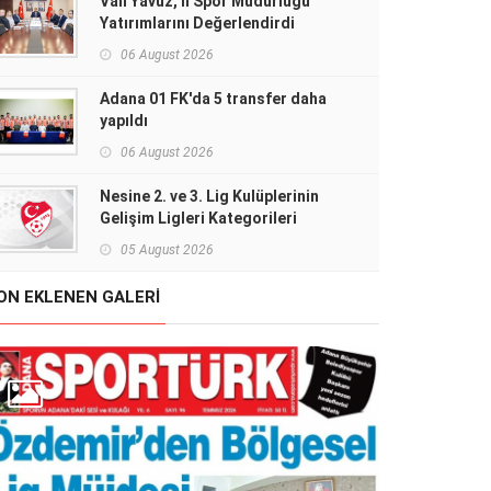
Vali Yavuz, İl Spor Müdürlüğü
Yatırımlarını Değerlendirdi
06 August 2026
Adana 01 FK'da 5 transfer daha
yapıldı
06 August 2026
Nesine 2. ve 3. Lig Kulüplerinin
Gelişim Ligleri Kategorileri
Belirlendi
05 August 2026
ON EKLENEN GALERI
'DEN AK PARTİ İL BAŞKANI
AN'A HAYIRLI OLSUN
Kerim Hoşfikirer unutulmadı
ARETİ
2 July 2026
15 July 2026