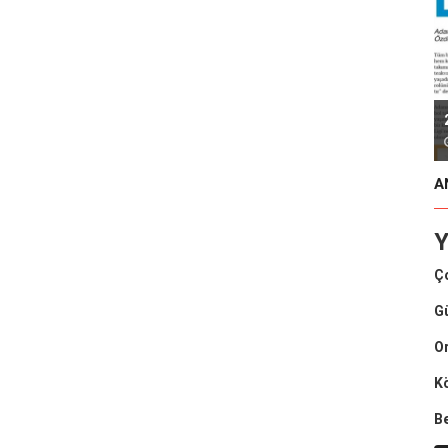
A
Y
Ç
G
O
K
B