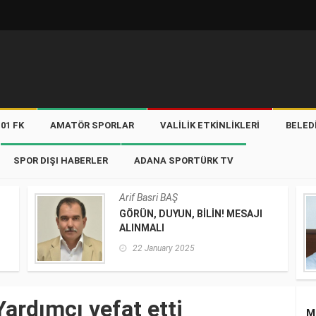
01 FK
AMATÖR SPORLAR
VALILIK ETKINLIKLERI
BELED
SPOR DIŞI HABERLER
ADANA SPORTÜRK TV
Arif Basri BAŞ
GÖRÜN, DUYUN, BİLİN! MESAJI
ALINMALI
22 January 2025
ardımcı vefat etti
M