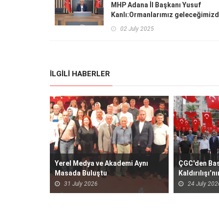
MHP Adana İl Başkanı Yusuf
Kanlı:Ormanlarımız geleceğimizd
02 July 2025
İLGILI HABERLER
Yerel Medya ve Akademi Aynı
ÇGC'den Ba
Masada Buluştu
Kaldırılışı’
etkinliği
31 July 2026
24 July 202