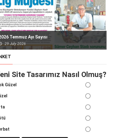
2026 Temmuz Ayı Sayısı
29 July 2026
NKET
eni Site Tasarımız Nasıl Olmuş?
ok Güzel
üzel
rta
ötü
erbat