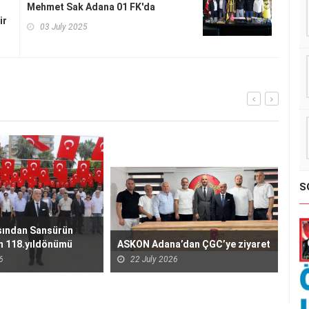
Mehmet Sak Adana 01 FK'da
ir
03 July 2025
S
ÇGC
ÖZK
sından Sansürün
ZİY
2
nın 118.yıldönümü
ASKON Adana’dan ÇGC’ye ziyaret
6
22 July 2026