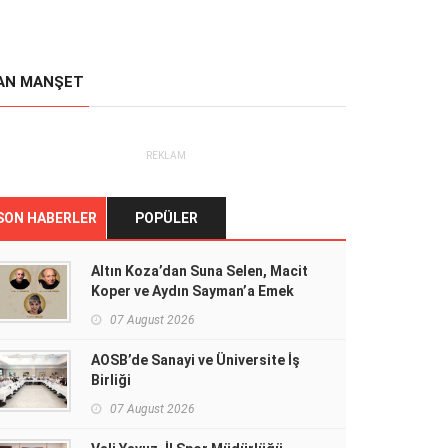
AN MANŞET
REKLAM
SON HABERLER
POPÜLER
Altın Koza’dan Suna Selen, Macit
Koper ve Aydın Sayman’a Emek
Ödülü
07 August 2026
AOSB’de Sanayi ve Üniversite İş
Birliği
07 August 2026